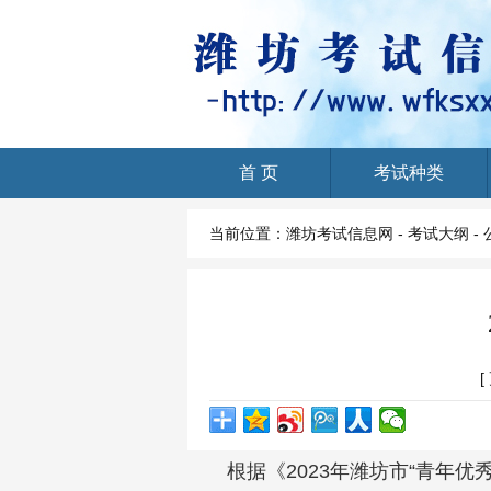
首 页
考试种类
Home
当前位置：
潍坊考试信息网
-
考试大纲
-
[
根据《2023年潍坊市“青年