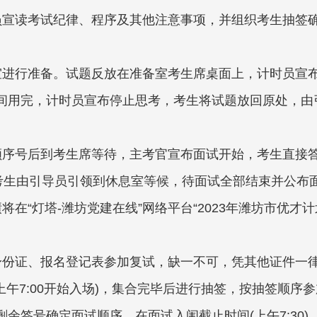
员宣读考试纪律、程序及其他注意事项，并组织考生抽签
室进行准备。试题反放在准备室考生席桌面上，计时员宣
间用完，计时员宣布停止思考，考生将试题放回原处，由
顺序号后到考生席等待，主考官宣布面试开始，考生直接
。考生由引导员引领到休息室等候，待面试全部结束并公布
将在“灯塔-潍坊党建在线”网络平台“2023年潍坊市优才
身份证、报名登记表参加复试，缺一不可，凭其他证件一
上午7:00开始入场)，集合完毕后进行抽签，按抽签顺序
余签号确定面试顺序。在面试入闱截止时间(上午7:30